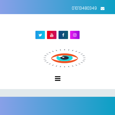
01013480349
00201124705288