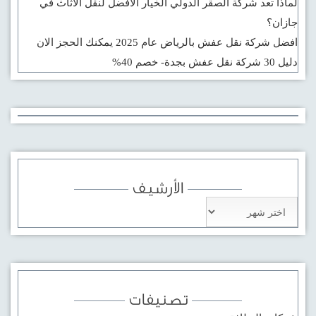
لماذا تعد شركة الصقر الدولي الخيار الأفضل لنقل الأثاث في
جازان؟
افضل شركة نقل عفش بالرياض عام 2025 يمكنك الحجز الان
دليل 30 شركة نقل عفش بجدة- خصم 40%
sakarya
escort
sakarya
escort
الأرشيف
sakarya
الأرشيف
escort
sakarya
escort
serdivan
تصنيفات
escort