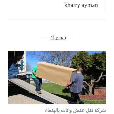
khairy ayman
مقالات تهمك
شركة نقل عفش واثاث بالبقعاء